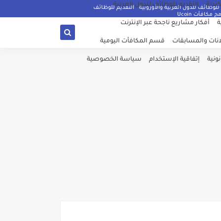
كندية
التقديم للوظائف للدول العربية
للوظائف للدول العربية والأوروبية
التقديم للوظائف
ج مكافأت Ucoin
ة
أفكار مشاريع ناجحة عبر الإنترنت
نات والمسابقات
قسم المكافأت اليومية
ونية
إتفاقية الإستخدام
سياسة الخصوصية