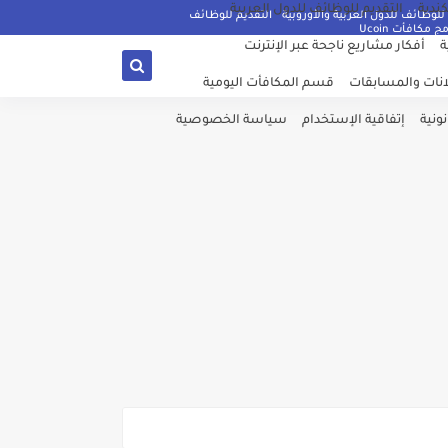
كندية
التقديم للوظائف للدول العربية
للوظائف للدول العربية والأوروبية
التقديم للوظائف
ج مكافأت Ucoin
ة
أفكار مشاريع ناجحة عبر الإنترنت
نات والمسابقات
قسم المكافأت اليومية
ونية
إتفاقية الإستخدام
سياسة الخصوصية